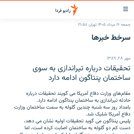
ینک‌های
ابلیت
سترسی
جمعه ۱۶ مرداد ۱۴۰۵ تهران ۲۱:۵۸
ازگشت
صفحه اصلی
سرخط‌ خبرها
ازگشت
ایران
ه
نوی
جهان
مهر ۲۸, ۱۳۸۹
صلی
رادیو
فتن
تحقيقات درباره تيراندازی به سوی
ه
پادکست
انتخاب کنید و بشنوید
ساختمان پنتاگون ادامه دارد
فحه
چندرسانه‌ای
برنامه‌های رادیویی
ستجو
مقام‌های وزارت دفاع آمريکا می گويند تحقيقات درباره
زنان فردا
فرکانس‌ها
گزارش‌های تصویری
حادثه تيراندازی به ساختمان پنتاگون ادامه دارد.
بامداد روز سه شنبه چندين گلوله به سمت ساختمان وزارت
گزارش‌های ویدئویی
English
دفاع آمريکا شليک شد.
پليس پنتاگون می گويد تحقيقات اوليه نشان می دهد،
دست کم دو گلوله به ساختمان اصابت کرده است، اما
به ما بپیوندید