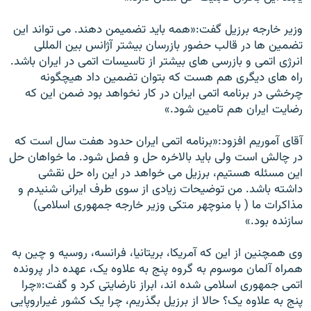
وزير خارجه برزيل گفت:«همه بايد تضميمن دهند. می تواند اين
تضمين ها در قالب حضور بازرسان بيشتر آژانس بين المللی
انرژی اتمی و بازرسی های بيشتر از تاسيسات اتمی در ايران باشد.
راه های ديگری هم هست که بتوان تضمين داد هيچگونه
چرخشی در برنامه اتمی ايران در کار نخواهد بود ضمن اين که
رضايت ايران هم تامين شود.»
آقای آموريم افزود:«برنامه اتمی ايران حدود هفت سال است که
در چالش است ولی بايد بالاخره حل و فصل شود. ما خواهان حل
اين مسئله هستيم، برزيل می خواهد در اين راه حل نقشی
داشته باشد. من توضيحات زيادی از سوی طرف ايرانی شنيدم و
مذاکرات ما ( با منوچهر متکی وزير خارجه جمهوری اسلامی)
سازنده بود.»
وی همچنين از اين که آمريکا، بريتانيا، فرانسه، روسيه و چين به
همراه آلمان موسوم به گروه پنج به علاوه يک، عهده دار پرونده
اتمی جمهوری اسلامی شده اند، ابراز نارضايتی کرد و گفت:«چرا
پنج به علاوه يک؟ حالا از برزيل بگذريم، چرا يک کشور غيراروپايی