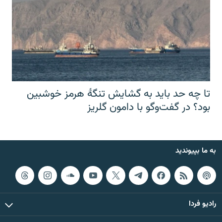
تا چه حد باید به گشایش تنگهٔ هرمز خوشبین
بود؟ در گفت‌وگو با دامون گلریز
به ما بپیوندید
رادیو فردا