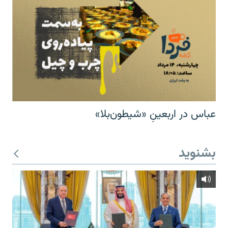
عباس در اربعینِ «شیطون‌بلا»
بشنوید