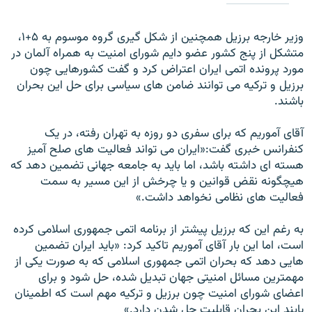
وزير خارجه برزيل همچنين از شکل گيری گروه موسوم به ۵+۱،
متشکل از پنج کشور عضو دايم شورای امنيت به همراه آلمان در
مورد پرونده اتمی ايران اعتراض کرد و گفت کشورهايی چون
برزيل و ترکيه می توانند ضامن های سياسی برای حل اين بحران
باشند.
آقای آموريم که برای سفری دو روزه به تهران رفته، در يک
کنفرانس خبری گفت:«ايران می تواند فعاليت های صلح آميز
هسته ای داشته باشد، اما بايد به جامعه جهانی تضمين دهد که
هيچگونه نقض قوانين و يا چرخش از اين مسير به سمت
فعاليت های نظامی نخواهد داشت.»
به رغم این که برزيل پيشتر از برنامه اتمی جمهوری اسلامی کرده
است، اما اين بار آقای آموريم تاکيد کرد: «بايد ايران تضمين
هايی دهد که بحران اتمی جمهوری اسلامی که به صورت يکی از
مهمترين مسائل امنيتی جهان تبديل شده، حل شود و برای
اعضای شورای امنيت چون برزيل و ترکيه مهم است که اطمينان
يابند اين بحران قابليت حل شدن دارد.»