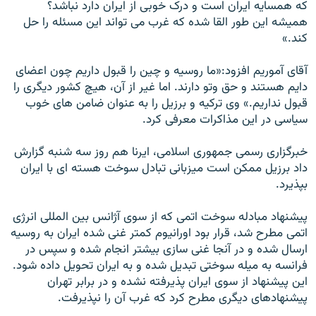
که همسايه ايران است و درک خوبی از ايران دارد نباشد؟
هميشه اين طور القا شده که غرب می تواند اين مسئله را حل
کند.»
آقای آموريم افزود:«ما روسيه و چين را قبول داريم چون اعضای
دايم هستند و حق وتو دارند. اما غير از آن، هيچ کشور ديگری را
قبول نداريم.» وی ترکيه و برزيل را به عنوان ضامن های خوب
سياسی در اين مذاکرات معرفی کرد.
خبرگزاری رسمی جمهوری اسلامی، ايرنا هم روز سه شنبه گزارش
داد برزيل ممکن است ميزبانی تبادل سوخت هسته ای با ايران
بپذيرد.
پيشنهاد مبادله سوخت اتمی که از سوی آژانس بين المللی انرژی
اتمی مطرح شد، قرار بود اورانيوم کمتر غنی شده ايران به روسیه
ارسال شده و در آنجا غنی سازی بيشتر انجام شده و سپس در
فرانسه به ميله سوختی تبديل شده و به ايران تحويل داده شود.
اين پيشنهاد از سوی ايران پذيرفته نشده و در برابر تهران
پيشنهادهای ديگری مطرح کرد که غرب آن را نپذيرفت.