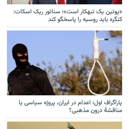
«پوتین یک تبهکار است»؛ سناتور ریک اسکات:
کنگره باید روسیه را پاسخگو کند
پاراگراف اول؛ اعدام در ایران، پروژه سیاسی یا
مناقشهٔ درون مذهبی؟