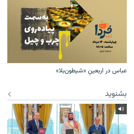
عباس در اربعینِ «شیطون‌بلا»
بشنوید