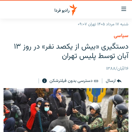
ینک‌های
ابلیت
سترسی
شنبه ۱۷ مرداد ۱۴۰۵ تهران ۰۹:۰۷
ازگشت
صفحه اصلی
سیاسی
ازگشت
ایران
دستگیری «بیش از یکصد نفر» در روز ۱۳
ه
نوی
جهان
آبان توسط پلیس تهران
صلی
رادیو
فتن
۱۶/آبان/۱۳۸۸
ه
پادکست
انتخاب کنید و بشنوید
فحه
ارسال
دسترسی بدون فیلترشکن
چندرسانه‌ای
برنامه‌های رادیویی
ستجو
زنان فردا
فرکانس‌ها
گزارش‌های تصویری
گزارش‌های ویدئویی
English
به ما بپیوندید