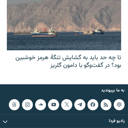
تا چه حد باید به گشایش تنگهٔ هرمز خوشبین
بود؟ در گفت‌وگو با دامون گلریز
به ما بپیوندید
رادیو فردا