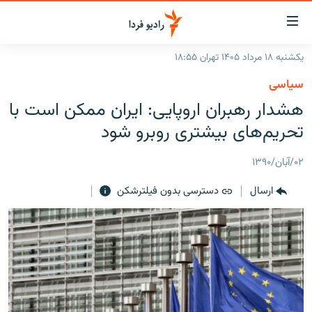
ینک‌های
ابلیت
سترسی
یکشنبه ۱۸ مرداد ۱۴۰۵ تهران ۱۸:۵۵
ازگشت
صفحه اصلی
سیاسی
ازگشت
ایران
هشدار رهبران اروپایی: ایران ممکن است با
ه
نوی
جهان
تحریم‌های بیشتری روبرو شود
صلی
رادیو
فتن
۰۲/آبان/۱۳۹۰
ه
پادکست
انتخاب کنید و بشنوید
فحه
ارسال
دسترسی بدون فیلترشکن
چندرسانه‌ای
برنامه‌های رادیویی
ستجو
زنان فردا
فرکانس‌ها
گزارش‌های تصویری
گزارش‌های ویدئویی
English
به ما بپیوندید