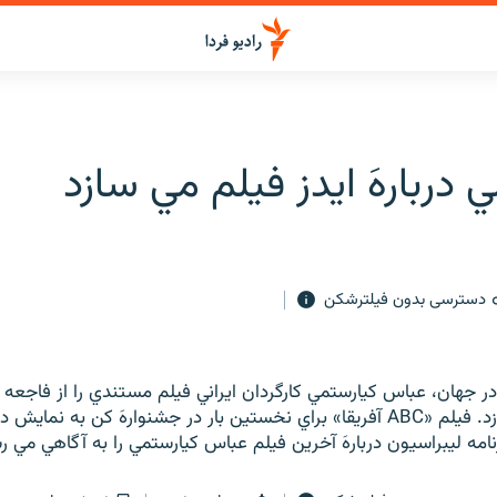
 دربارهَ ايدز فيلم مي سازد
دسترسی بدون فیلترشکن
ر جهان، عباس كيارستمي كارگردان ايراني فيلم مستندي را از فاجعه ب
قارهَ آفريقا مي سازد. فيلم «ABC آفريقا» براي نخستين بار در جشنوارهَ كن به 
امه ليبراسيون دربارهَ آخرين فيلم عباس كيارستمي را به آگاهي مي رس