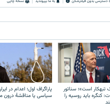
دسترسی بدون فیلترشکن
به ما بپیوندید
نسخه چاپی
 تبهکار است»؛ سناتور
پاراگراف اول؛ اعدام در ایران
: کنگره باید روسیه را
سیاسی یا مناقشهٔ درون 
د