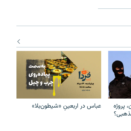
، پروژه
عباس در اربعینِ «شیطون‌بلا»
مذهبی؟