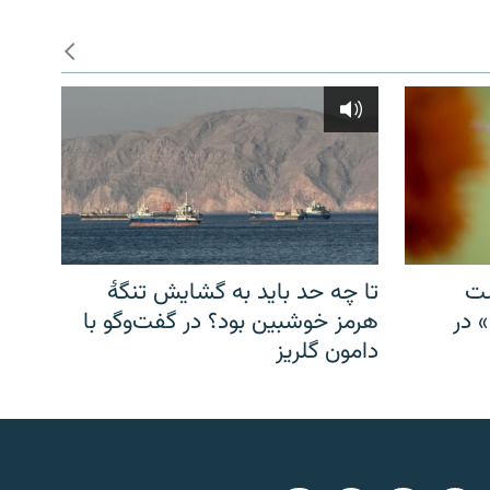
شت
تا چه حد باید به گشایش تنگهٔ
» در
هرمز خوشبین بود؟ در گفت‌وگو با
دامون گلریز