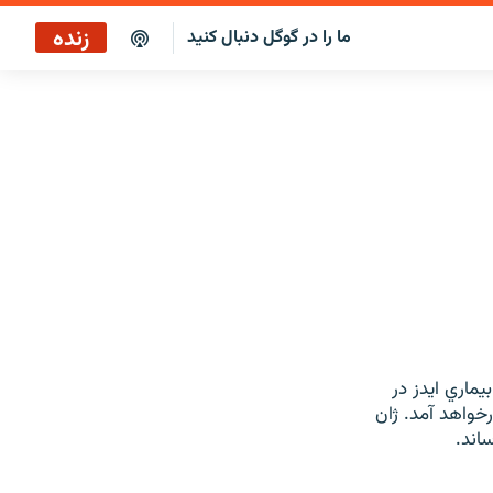
زنده
ما را در گوگل دنبال کنید
پخش آنلاین
پخش رادیویی
پخش آنلاین
پخش ماهواره‌ای
يماري ايدز در
نمايش درخواهد آمد. ژان
اند.