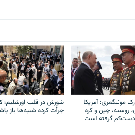
ک مونتگمری: آمریکا
شورش در قلب اورشلیم؛ کا
ن، روسیه، چین و کره
جرأت کرده شنبه‌ها باز باش
 دست‌کم گرفته است