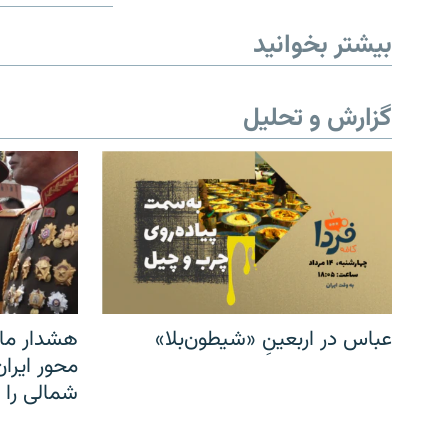
بیشتر بخوانید
گزارش و تحلیل
عباس در اربعینِ «شیطون‌بلا»
هشدار مار
محور ایرا
شمالی را