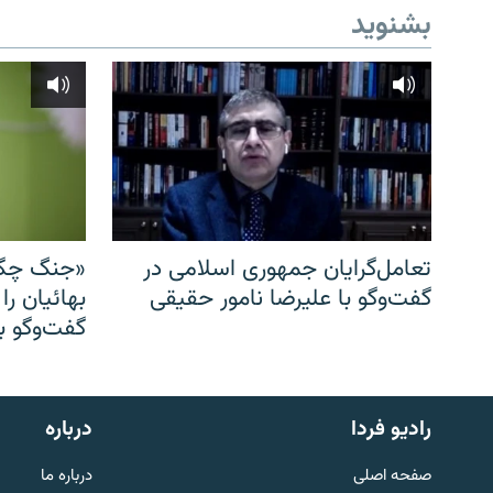
بشنوید
تعامل‌گرایان جمهوری اسلامی در
«جنگ چگو
گفت‌وگو با علیرضا نامور حقیقی
بهائیان را
گفت‌وگو با
English
رادیو فردا
درباره
به ما بپیوندید
صفحه اصلی
درباره ما