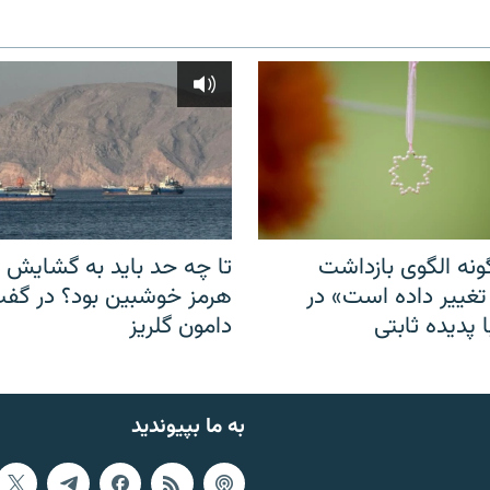
نه الگوی بازداشت
تا چه حد باید به گشایش ت
 تغییر داده است» در
هرمز خوشبین بود؟ در گفت‌
 پدیده ثابتی
دامون گلریز
به ما بپیوندید