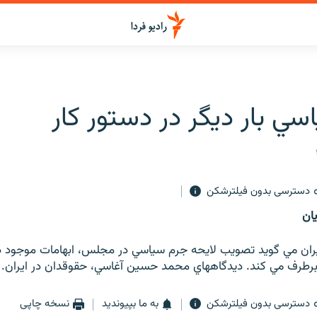
ي بار ديگر در دستور كار
دسترسی بدون فیلترشکن
ان
يران مي گويد تصويب لايحه جرم سياسي در مجلس، ابهامات موجود د
 برطرف مي كند. ديدگاههاي محمد حسين آغاسي، حقوقدان در ايران.
دسترسی بدون فیلترشکن
به ما بپیوندید
نسخه چاپی