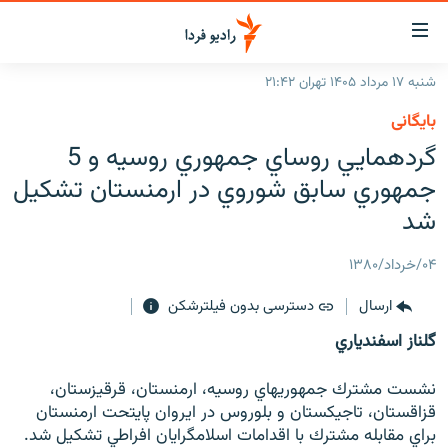
ینک‌های
ابلیت
سترسی
شنبه ۱۷ مرداد ۱۴۰۵ تهران ۲۱:۴۲
ازگشت
صفحه اصلی
بایگانی
ازگشت
ایران
گردهمايي روساي جمهوري روسيه و 5
ه
نوی
جهان
جمهوري سابق شوروي در ارمنستان تشكيل
صلی
رادیو
شد
فتن
ه
پادکست
انتخاب کنید و بشنوید
۰۴/خرداد/۱۳۸۰
فحه
چندرسانه‌ای
برنامه‌های رادیویی
ستجو
ارسال
دسترسی بدون فیلترشکن
زنان فردا
فرکانس‌ها
گزارش‌های تصویری
گلناز اسفندياري
گزارش‌های ویدئویی
English
نشست مشترك جمهوريهاي روسيه، ارمنستان، قرقيزستان،
قزاقستان، تاجيكستان و بلوروس در ايروان پايتحت ارمنستان
به ما بپیوندید
براي مقابله مشترك با اقدامات اسلامگرايان افراطي تشكيل شد.