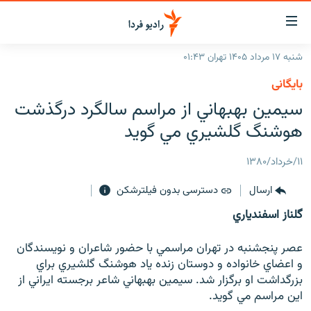
ینک‌های
ابلیت
سترسی
شنبه ۱۷ مرداد ۱۴۰۵ تهران ۰۱:۴۳
ازگشت
صفحه اصلی
بایگانی
ازگشت
ایران
سيمين بهبهاني از مراسم سالگرد درگذشت
ه
نوی
جهان
هوشنگ گلشيري مي گويد
صلی
رادیو
فتن
۱۱/خرداد/۱۳۸۰
ه
پادکست
انتخاب کنید و بشنوید
فحه
ارسال
دسترسی بدون فیلترشکن
چندرسانه‌ای
برنامه‌های رادیویی
ستجو
گلناز اسفندياري
زنان فردا
فرکانس‌ها
گزارش‌های تصویری
عصر پنجشنبه در تهران مراسمي با حضور شاعران و نويسندگان
گزارش‌های ویدئویی
English
و اعضاي خانواده و دوستان زنده ياد هوشنگ گلشيري براي
بزرگداشت او برگزار شد. سيمين بهبهاني شاعر برجسته ايراني از
اين مراسم مي گويد.
به ما بپیوندید