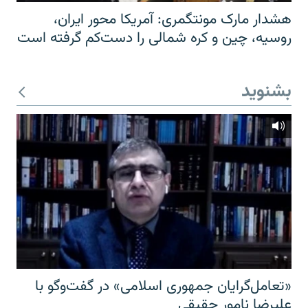
هشدار مارک مونتگمری: آمریکا محور ایران،
روسیه، چین و کره شمالی را دست‌کم گرفته است
بشنوید
«تعامل‌گرایان جمهوری اسلامی» در گفت‌وگو با
علیرضا نامور حقیقی