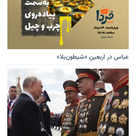
عباس در اربعینِ «شیطون‌بلا»