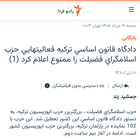
ینک‌های
ابلیت
سترسی
جمعه ۱۶ مرداد ۱۴۰۵ تهران ۰۱:۰۳
ازگشت
صفحه اصلی
بایگانی
ازگشت
ایران
دادگاه قانون اساسي تركيه فعاليتهايي حزب
ه
نوی
جهان
اسلامگراي فضيلت را ممنوع اعلام كرد (1)
صلی
رادیو
فتن
۰۱/تیر/۱۳۸۰
ه
پادکست
انتخاب کنید و بشنوید
فحه
ارسال
دسترسی بدون فیلترشکن
چندرسانه‌ای
برنامه‌های رادیویی
ستجو
جمشيد زند
زنان فردا
فرکانس‌ها
گزارش‌های تصویری
حزب اسلامگراي فضيلت ، بزرگترين حزب اپوزيسيون تركيه، به
گزارش‌های ویدئویی
English
دستور دادگاه قانون اساسي اين كشور تعطيل شد. اين حزب با
102 نماينده در پارلمان تركيه، بزرگترين حزب اپوزيسيون كشور
است. ادامه در آغاز نيم ساعت دوم.
به ما بپیوندید