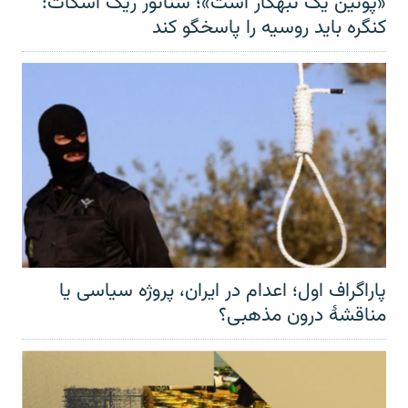
«پوتین یک تبهکار است»؛ سناتور ریک اسکات:
کنگره باید روسیه را پاسخگو کند
پاراگراف اول؛ اعدام در ایران، پروژه سیاسی یا
مناقشهٔ درون مذهبی؟