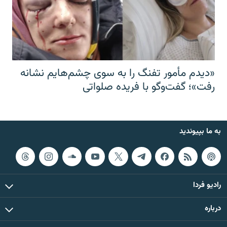
«دیدم مأمور تفنگ را به سوی چشم‌هایم نشانه
رفت»؛ گفت‌و‌گو با فریده صلواتی
به ما بپیوندید
رادیو فردا
درباره