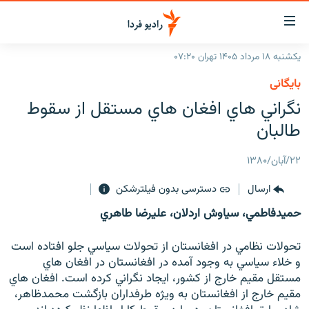
ینک‌های
ابلیت
سترسی
یکشنبه ۱۸ مرداد ۱۴۰۵ تهران ۰۷:۲۰
ازگشت
صفحه اصلی
بایگانی
ازگشت
ایران
نگراني هاي افغان هاي مستقل از سقوط
ه
نوی
جهان
طالبان
صلی
رادیو
فتن
۲۲/آبان/۱۳۸۰
ه
پادکست
انتخاب کنید و بشنوید
فحه
ارسال
دسترسی بدون فیلترشکن
چندرسانه‌ای
برنامه‌های رادیویی
ستجو
حميدفاطمي، سياوش اردلان، عليرضا طاهري
زنان فردا
فرکانس‌ها
گزارش‌های تصویری
تحولات نظامي در افغانستان از تحولات سياسي جلو افتاده است
گزارش‌های ویدئویی
English
و خلاء سياسي به وجود آمده در افغانستان در افغان هاي
مستقل مقيم خارج از كشور، ايجاد نگراني كرده است. افغان هاي
مقيم خارج از افغانستان به ويژه طرفداران بازگشت محمدظاهر،
به ما بپیوندید