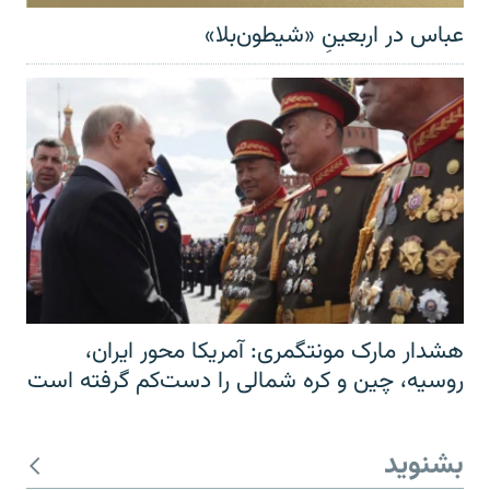
عباس در اربعینِ «شیطون‌بلا»
هشدار مارک مونتگمری: آمریکا محور ایران،
روسیه، چین و کره شمالی را دست‌کم گرفته است
بشنوید