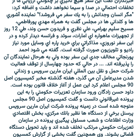
خبرنگاران گفت اين سفر هيچ تاثيري بر چگونگي ارزيابي ما از
تخلفات احتمالي در صدا و سيما نخواهد داشت و اضافه كرد:
"مگر انسان وجدانش را به يك سفر مي فروشد؟" نماينده آشوري
ها و كلداني ها در مجلس گفت به همراه مهدي پورفاطمي،
مسيح سليم بهرامي، علي نظري و فريدون حسن وند، طي 12 روز
از تجهيزات ماهواره اي امارات، سوئد و فرانسه ديدار كرده و در
اين سفر نوروزي، مذاكراتي براي خريد پاره اي وسايل مورد نياز
راديو و تلويزيون صورت گرفته است. گفته مي شود احمد
پورنجاتي مخالف جدي اين سفر بوده ولي به هرحال نمايندگان آن
را پذيرفته اند. ... در حالي كه حدود چهارسال از توقف فعاليت
شركت حمل و نقل بين المللي ايران مارين سرويس و زنداني
شدن مديرعامل آن مي گذرد، هفته گذشته مخبر كميسيون اصل
90 مجلس اعلام كرد اين عمل از آغاز خلاف قانون بوده است.
داود حسن زادگان ورود سازمان تعزيرات حكومتي را به اين
پرونده غيرقانوني دانست و گفت كميسيون اصل 90 مجلس
متوجه شده است در زمينه پرونده شركت ايران مارين سرويس
پرسنل برخي از دستگاه ها نظير بانك مركزي، بخش اقتصادي
وزارت اطلاعات و شعب مسئول پيگيري پرونده در سازمان
تعزيرات حكومتي مرتكب تخلف شده اند و بايد تحويل دستگاه
قضائي بشوند. وي همچنين گفت بخشي از گزارش كمسيون