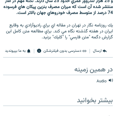
و 25 هزار لندروور عمري حدود 25 سال دارند. نكته مهم در آمار
منتشر شده آن است كه ميزان مصرف بنزين پيكان هاي فرسوده
74 درصد از متوسط مصرف خودروهاي جهان بالاتر است.
يك روزنامه نگار در تهران در مقاله اي براي راديوآزادي به وقايع
ايران در هفته گذشته نگاه مي كند. براي مطالعه متن كامل اين
گزارش دگمه "متن فارسي" را "كليك" بزنيد.
ارسال
دسترسی بدون فیلترشکن
به ما بپیوندید
در همین زمینه
Audio
بیشتر بخوانید