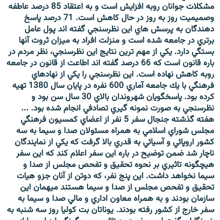
مشكلات جوانان روبه افزايش است و به اعتقاد 85 درصد عاطفه
وصميميت روز به روز در حال كاهش است. 71 درصد پاسخ
دهندگان به پرسش هاي اين نظرسنجي گفته اند پول عامل
برتري در جامعه شده است و منزلت افراد به ميزان ثروت آنها
بستگي دارد. يكي از مهم ترين نتايج اين نظرسنجي، نظر مردم در
زبان‌های دیگر
باره قانون است كه 66 درصد گفته اند اطاعت از قانون در جامعه
روبه كاهش نهاده است. اين نظرسنجي را يكي از نهادهاي
فرهنگي با يك جامعه آماري 600 نفره در پايان سال 1380 تهيه
كرده بود. پاسخگويان شهروندان بالاي 30 سال سن بود و
نظرسنجي به صورت نمونه گيري تصادفي انجام شده بود. ...
هفته گذشته جنجال سفر 5 نفر از اعضاي كمسيون فرهنگي
مجلس شوراي اسلامي به همراه مسئولان صدا و سيما به سه
كشور اروپائي و آسيائي به قدري بالا گرفت كه يكي از نمايندگان
ناچار شد ضمن توضيح در باره اين سفر اعلام كند كه اين سفر
هيچگونه تاثيري بر نحوه تحقيق و تفحص مجلس از صدا و
سيما نخواهد داشت. اين پنج نفر، كه دوتن از آنان جزو هيات
تحقيق و تفحص مجلس از صدا و سيما هستند ميهمان اين
سازمان بودند و به همراه معاون اداري و مالي صدا و سيما به
سفر خارج از كشور رفته بودند. يوناتان بت كوليا روز سه شنبه به