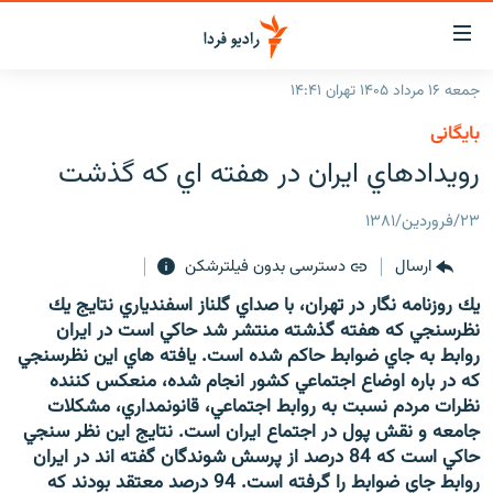
ینک‌های
ابلیت
سترسی
جمعه ۱۶ مرداد ۱۴۰۵ تهران ۱۴:۴۱
ازگشت
صفحه اصلی
بایگانی
ازگشت
ایران
رويدادهاي ايران در هفته اي كه گذشت
ه
نوی
جهان
صلی
۲۳/فروردین/۱۳۸۱
رادیو
فتن
ارسال
دسترسی بدون فیلترشکن
ه
پادکست
انتخاب کنید و بشنوید
فحه
يك روزنامه نگار در تهران، با صداي گلناز اسفندياري نتايج يك
چندرسانه‌ای
برنامه‌های رادیویی
ستجو
نظرسنجي كه هفته گذشته منتشر شد حاكي است در ايران
زنان فردا
روابط به جاي ضوابط حاكم شده است. يافته هاي اين نظرسنجي
فرکانس‌ها
گزارش‌های تصویری
كه در باره اوضاع اجتماعي كشور انجام شده، منعكس كننده
گزارش‌های ویدئویی
نظرات مردم نسبت به روابط اجتماعي، قانونمداري، مشكلات
English
جامعه و نقش پول در اجتماع ايران است. نتايج اين نظر سنجي
حاكي است كه 84 درصد از پرسش شوندگان گفته اند در ايران
به ما بپیوندید
روابط جاي ضوابط را گرفته است. 94 درصد معتقد بودند كه