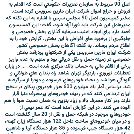
اصل 90 مربوط به سازمان تعزيرات حكومتي است كه اقدام به
فروش و حراج اموال شركت ايران مارين سرويس كرده است.
مخبر كميسيون اصل 90 مجلس سپس با اشاره به اين نكته كه
مديرعامل اين شركت بايد فورا آزاد شود، گفت: اين كمسيسون
قصد دارد براي ايجاد امنيت سرمايه گذاران بخش خصوصي و
جلوگيري از برخورد هاي افراطي با اين بخش، گزارش خود را به
اطلاع مردم برساند. به گفته آگاهان بخش خصوصي كشور
شركت ايران مارين سرويس يكي از شركتهاي پردرآمد بخش
خصوصي در زمينه حمل و نقل دريائي بود و متهم به عدم واريز
برخي از اقلام مالي به حساب بانك مركزي شده است. ... در پايان
تعطيلات نوروزي، بارديگر تهران شاهد راه بندان هاي طولاني و
آلودگي هوا شد و بحث خودروهاي فرسوده و دودزا از سرگرفته
شد. براساس آمار يك ميليون 600 هزار خودروي پيكان در سطح
ايران تردد مي كنند كه در رديف خودروهاي پرمصرف دنيا قرار
دارند ودر كنار مصرف بالا و زياد بنزين به همان نسبت هوا را هم
آلوده مي كنند. در اين گزارش آمده است كه عمر نيمي از
خودروهاي موجود در شبكه حمل و نقل از 20 سال گذشته است
و در ميان خودروهاي ساخت داخل 123 هزار دستگاه ژيان كهنه،
42 هزار دستگاه جيپ فرسوده و 35 هزار دستگاه آريا و شاهين