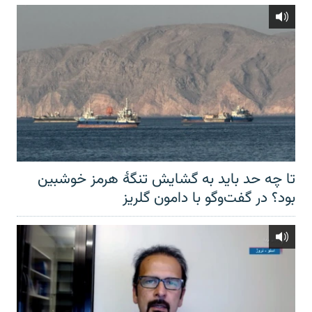
تا چه حد باید به گشایش تنگهٔ هرمز خوشبین
بود؟ در گفت‌وگو با دامون گلریز