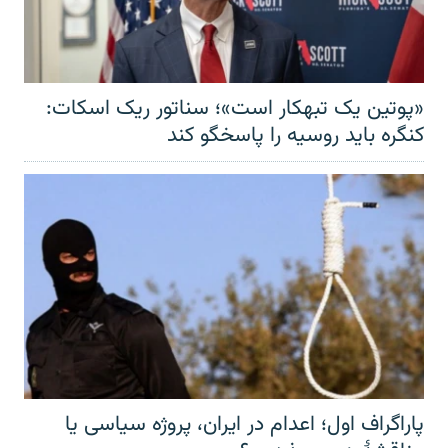
«پوتین یک تبهکار است»؛ سناتور ریک اسکات:
کنگره باید روسیه را پاسخگو کند
پاراگراف اول؛ اعدام در ایران، پروژه سیاسی یا