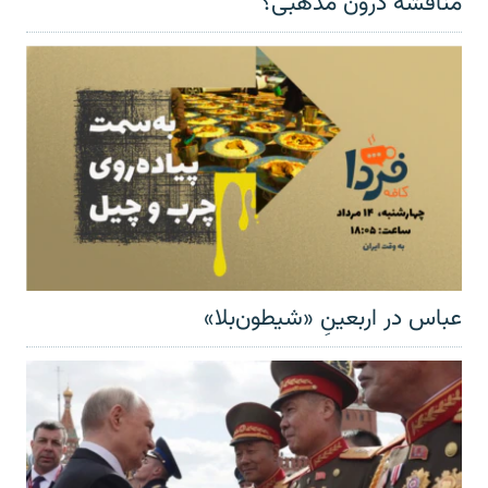
مناقشهٔ درون مذهبی؟
عباس در اربعینِ «شیطون‌بلا»