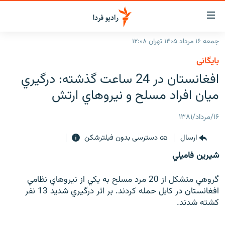
ینک‌های
ابلیت
سترسی
جمعه ۱۶ مرداد ۱۴۰۵ تهران ۱۲:۰۸
ازگشت
صفحه اصلی
بایگانی
ازگشت
ایران
افغانستان در 24 ساعت گذشته: درگيري
ه
نوی
جهان
ميان افراد مسلح و نيروهاي ارتش
صلی
رادیو
فتن
۱۶/مرداد/۱۳۸۱
ه
پادکست
انتخاب کنید و بشنوید
فحه
ارسال
دسترسی بدون فیلترشکن
چندرسانه‌ای
برنامه‌های رادیویی
ستجو
شيرين فاميلي
زنان فردا
فرکانس‌ها
گزارش‌های تصویری
گروهي متشكل از 20 مرد مسلح به يكي از نيروهاي نظامي
گزارش‌های ویدئویی
English
افغانستان در كابل حمله كردند. بر اثر درگيري شديد 13 نفر
كشته شدند.
به ما بپیوندید