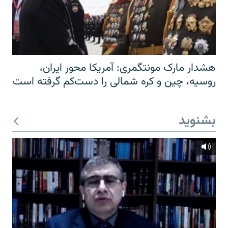
هشدار مارک مونتگمری: آمریکا محور ایران،
روسیه، چین و کره شمالی را دست‌کم گرفته است
بشنوید