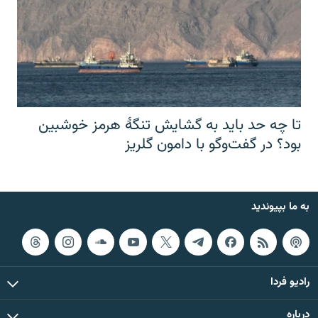
تا چه حد باید به گشایش تنگهٔ هرمز خوشبین
بود؟ در گفت‌وگو با دامون گلریز
به ما بپیوندید
رادیو فردا
درباره