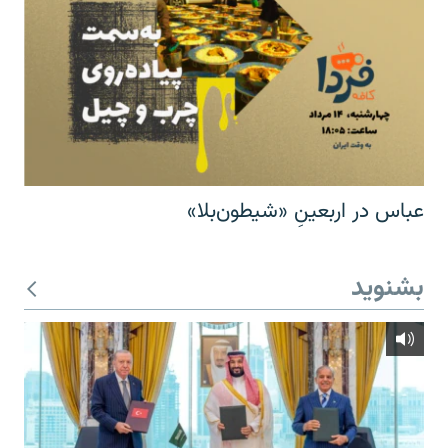
عباس در اربعینِ «شیطون‌بلا»
بشنوید