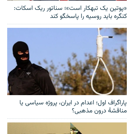
«پوتین یک تبهکار است»؛ سناتور ریک اسکات:
کنگره باید روسیه را پاسخگو کند
پاراگراف اول؛ اعدام در ایران، پروژه سیاسی یا
مناقشهٔ درون مذهبی؟