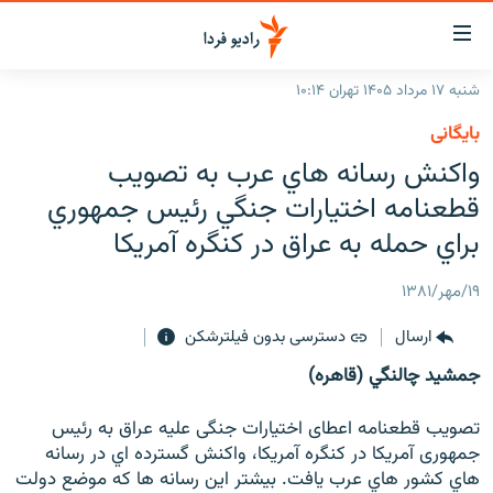
ینک‌های
ابلیت
سترسی
شنبه ۱۷ مرداد ۱۴۰۵ تهران ۱۰:۱۴
ازگشت
صفحه اصلی
بایگانی
ازگشت
ایران
واكنش رسانه هاي عرب به تصويب
ه
نوی
جهان
قطعنامه اختيارات جنگي رئيس جمهوري
صلی
رادیو
براي حمله به عراق در كنگره آمريكا
فتن
ه
پادکست
انتخاب کنید و بشنوید
۱۹/مهر/۱۳۸۱
فحه
چندرسانه‌ای
برنامه‌های رادیویی
ستجو
ارسال
دسترسی بدون فیلترشکن
زنان فردا
فرکانس‌ها
گزارش‌های تصویری
جمشيد چالنگي (قاهره)
گزارش‌های ویدئویی
English
تصويب قطعنامه اعطاى اختيارات جنگى عليه عراق به رئيس
جمهورى آمريكا در كنگره آمريكا، واكنش گسترده اي در رسانه
به ما بپیوندید
هاي كشور هاي عرب يافت. بيشتر اين رسانه ها كه موضع دولت