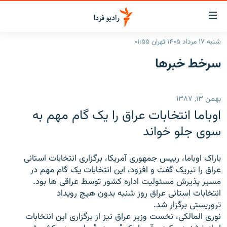
ینک‌های
ابلیت
سترسی
شنبه ۱۷ مرداد ۱۴۰۵ تهران ۰۱:۵۵
ازگشت
صفحه اصلی
سرخط‌ خبرها
ازگشت
ایران
ه
نوی
جهان
بهمن ۱۳, ۱۳۸۷
صلی
رادیو
فتن
اوباما انتخابات عراق را يک گام مهم به
ه
پادکست
انتخاب کنید و بشنوید
سوی جلو خواند
فحه
چندرسانه‌ای
برنامه‌های رادیویی
ستجو
باراک اوباما، رييس جمهوری آمريکا، برگزاری انتخابات استانی
زنان فردا
فرکانس‌ها
گزارش‌های تصویری
عراق را تبريک گفت و افزود، اين انتخابات يک گام مهم در
مسير پذيرش مسئوليت اداره کشور توسط عراقی ها بود.
گزارش‌های ویدئویی
English
انتخابات استانی عراق روز شنبه بدون هيچ رويداد
تروريستی برگزار شد.
نوری المالکی، نخست وزير عراق نيز از برگزاری اين انتخابات
به ما بپیوندید