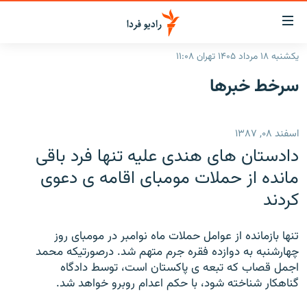
ینک‌های
ابلیت
سترسی
یکشنبه ۱۸ مرداد ۱۴۰۵ تهران ۱۱:۰۸
ازگشت
صفحه اصلی
سرخط‌ خبرها
ازگشت
ایران
ه
نوی
جهان
اسفند ۰۸, ۱۳۸۷
صلی
رادیو
فتن
دادستان های هندی علیه تنها فرد باقی
ه
پادکست
انتخاب کنید و بشنوید
مانده از حملات مومبای اقامه ی دعوی
فحه
کردند
چندرسانه‌ای
برنامه‌های رادیویی
ستجو
زنان فردا
فرکانس‌ها
گزارش‌های تصویری
تنها بازمانده از عوامل حملات ماه نوامبر در مومبای روز
گزارش‌های ویدئویی
چهارشنبه به دوازده فقره جرم متهم شد. درصورتیکه محمد
English
اجمل قصاب که تبعه ی پاکستان است، توسط دادگاه
گناهکار شناخته شود، با حکم اعدام روبرو خواهد شد.
به ما بپیوندید