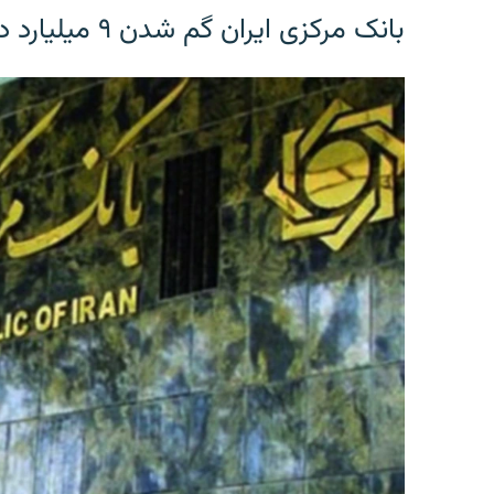
بانک مرکزی ایران گم شدن ۹ میلیارد دلار را تکذیب کرد