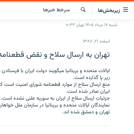
ینک‌های
سرخط‌ خبرها
زیربخش‌ها
ابلیت
سترسی
جستجو
شنبه ۱۷ مرداد ۱۴۰۵ تهران ۱۰:۳۳
صفحه اصلی
ازگشت
ایران
ازگشت
اسفند ۲۱, ۱۳۸۷
ه
جهان
نوی
تهران به ارسال سلاح و نقض قطعنام
صلی
رادیو
فتن
پادکست
ایالات متحده و بریتانیا میگویند دولت ایران با فرستاد
انتخاب کنید و بشنوید
ه
زیر پا گذارده است.
فحه
چندرسانه‌ای
برنامه‌های رادیویی
منع ارسال سلاح از موارد قطعنامه شورای امنیت است که
ستجو
ایران صادر شده است.
زنان فردا
فرکانس‌ها
گزارش‌های تصویری
جزئیات ارسال سلاح از ایران به سوریه علنی نشده است.
گزارش‌های ویدئویی
نمایندگان ایالات متحده و بریتانیا در سازمان ملل خواها
تهران و دمشق شده اند.