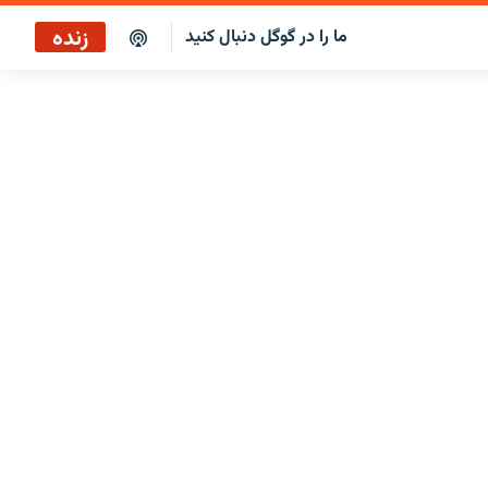
زنده
ما را در گوگل دنبال کنید
پخش آنلاین
پخش رادیویی
پخش آنلاین
پخش ماهواره‌ای