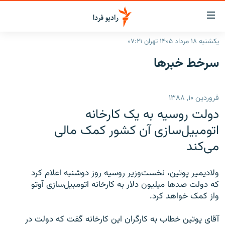
ینک‌های
ابلیت
سترسی
یکشنبه ۱۸ مرداد ۱۴۰۵ تهران ۰۷:۲۱
ازگشت
صفحه اصلی
سرخط‌ خبرها
ازگشت
ایران
ه
نوی
جهان
فروردین ۱۰, ۱۳۸۸
صلی
رادیو
فتن
دولت روسیه به یک کارخانه
ه
پادکست
انتخاب کنید و بشنوید
اتومبیل‌سازی آن کشور کمک مالی
فحه
می‌کند
چندرسانه‌ای
برنامه‌های رادیویی
ستجو
زنان فردا
فرکانس‌ها
گزارش‌های تصویری
ولادیمیر پوتین، نخست‌وزیر روسیه روز دوشنبه اعلام کرد
گزارش‌های ویدئویی
که دولت صدها میلیون دلار به کارخانه اتومبیل‌سازی آوتو
English
واز کمک خواهد کرد.
به ما بپیوندید
آقای پوتین خطاب به کارگران این کارخانه گفت که دولت در