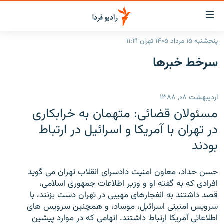
ینک‌های
ابلیت
سترسی
پنجشنبه ۱۵ مرداد ۱۴۰۵ تهران ۱۱:۲۱
ازگشت
صفحه اصلی
سرخط‌ خبرها
ازگشت
ایران
ه
نوی
جهان
اردیبهشت ۰۸, ۱۳۸۸
صلی
رادیو
فتن
مسئولان قضائی: متهمان به خرابکاری
ه
پادکست
انتخاب کنید و بشنوید
در تهران با آمريکا و اسرائيل در ارتباط
فحه
بودند
چندرسانه‌ای
برنامه‌های رادیویی
ستجو
زنان فردا
فرکانس‌ها
گزارش‌های تصویری
حسن حداد، معاون امنيت دادسرای انقلاب تهران می گويد
گزارش‌های ویدئویی
افرادی که به گفته او و وزير اطلاعات جمهوری اسلامی،
English
قصد داشتند به انفجارهای مهيبی در تهران دست بزنند، با
سرويس امنيتی اسرائيل، موساد، و همچنين سرويس های
به ما بپیوندید
اطلاعاتی آمريکا ارتباط داشتند. اتهامی که در موارد پيشين