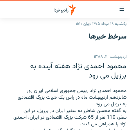
ینک‌های
ابلیت
سترسی
یکشنبه ۱۸ مرداد ۱۴۰۵ تهران ۱۱:۱۰
ازگشت
صفحه اصلی
سرخط‌ خبرها
ازگشت
ایران
ه
نوی
جهان
اردیبهشت ۱۲, ۱۳۸۸
صلی
رادیو
فتن
محمود احمدی نژاد هفته آینده به
ه
پادکست
انتخاب کنید و بشنوید
برزیل می رود
فحه
چندرسانه‌ای
برنامه‌های رادیویی
ستجو
محمود احمدی نژاد رییس جمهوری اسلامی ایران روز
زنان فردا
فرکانس‌ها
گزارش‌های تصویری
شانزدهم اردیبهشت ماه در راس یک هیات بزرگ اقتصادی
به برزیل می رود.
گزارش‌های ویدئویی
English
به گفته محسن شاطرزاده سفیر ایران در برزیل، در این
سفر، 110 نفر از 65 شرکت بزرگ اقتصادی در ایران، احمدی
نژاد را همراهی می کنند.
به ما بپیوندید