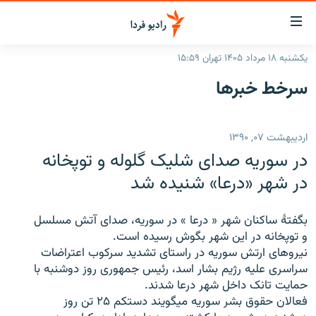
ینک‌های
ابلیت
سترسی
یکشنبه ۱۸ مرداد ۱۴۰۵ تهران ۱۵:۵۹
ازگشت
صفحه اصلی
سرخط‌ خبرها
ازگشت
ایران
ه
نوی
جهان
اردیبهشت ۰۷, ۱۳۹۰
صلی
رادیو
فتن
در سوریه صدای شلیک گلوله و توپخانه
ه
پادکست
انتخاب کنید و بشنوید
در شهر «درعا» شنیده شد
فحه
چندرسانه‌ای
برنامه‌های رادیویی
ستجو
بگفتۀ ساکنان شهر « درعا » در سوریه، صدای آتش مسلسل
زنان فردا
فرکانس‌ها
گزارش‌های تصویری
و توپخانه در این شهر بگوش رسیده است.
نیروهای ارتش سوریه در راستای تشدید سرکوب اعتراضات
گزارش‌های ویدئویی
English
سراسری علیه رژیم بشار اسد، رئیس جمهوری روز دوشنبه با
حمایت تانک داخل شهر درعا شدند.
فعالان حقوق بشر سوریه میگویند دستکم ۲۵ تن روز
به ما بپیوندید