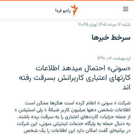
ینک‌های
ابلیت
سترسی
شنبه ۱۷ مرداد ۱۴۰۵ تهران ۲۰:۴۵
ازگشت
صفحه اصلی
سرخط‌ خبرها
ازگشت
ایران
ه
نوی
جهان
اردیبهشت ۰۷, ۱۳۹۰
صلی
رادیو
فتن
«سونی» احتمال مید‌هد اطلاعات
ه
پادکست
انتخاب کنید و بشنوید
کارتهای اعتباری کاربرانش بسرقت رفته
فحه
اند
چندرسانه‌ای
برنامه‌های رادیویی
ستجو
زنان فردا
فرکانس‌ها
گزارش‌های تصویری
شرکت « سونی » اعلام کرده است هکرها ممکن است
گزارش‌های ویدئویی
اطلاعات شخصی دهها میلیون کاربر شبکۀ « پلی استیشن »
English
از جمله جزئیات کارت‌های اعتباری را به سرقت برده باشند.
به دنبال حمله به پایگاه خدمات اینترنتی سونی، این شرکت
به ما بپیوندید
در بیانیه‌ای گفت امکان دارد این اطلاعات را یک شخص