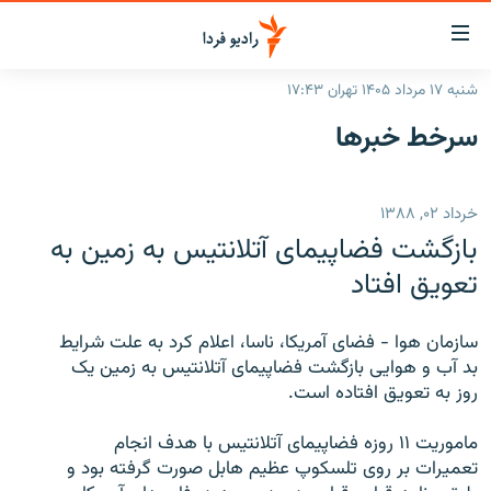
ینک‌های
ابلیت
سترسی
شنبه ۱۷ مرداد ۱۴۰۵ تهران ۱۷:۴۳
ازگشت
صفحه اصلی
سرخط‌ خبرها
ازگشت
ایران
ه
نوی
جهان
خرداد ۰۲, ۱۳۸۸
صلی
رادیو
فتن
بازگشت فضاپیمای آتلانتیس به زمین به
ه
پادکست
انتخاب کنید و بشنوید
تعویق افتاد
فحه
چندرسانه‌ای
برنامه‌های رادیویی
ستجو
سازمان هوا - فضای آمریکا، ‌ناسا، اعلام کرد به علت شرایط
زنان فردا
فرکانس‌ها
گزارش‌های تصویری
بد آب و هوایی بازگشت فضاپیمای آتلانتیس به زمین یک
روز به تعویق افتاده است.
گزارش‌های ویدئویی
English
ماموریت ۱۱ روزه فضاپیمای آتلانتیس با هدف انجام
تعمیرات بر روی تلسکوپ عظیم هابل صورت گرفته بود و
به ما بپیوندید