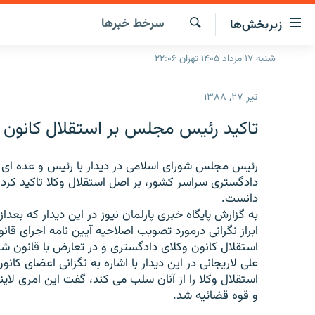
ینک‌های
سرخط‌ خبرها
زیربخش‌ها
ابلیت
سترسی
جستجو
شنبه ۱۷ مرداد ۱۴۰۵ تهران ۲۲:۰۶
صفحه اصلی
ازگشت
ایران
ازگشت
تیر ۲۷, ۱۳۸۸
ه
جهان
نوی
تاکید رئیس مجلس بر استقلال کانون و
صلی
رادیو
فتن
پادکست
رئیس مجلس شورای اسلامی در دیدار با رئیس و عده ای از
انتخاب کنید و بشنوید
ه
دادگستری سراسر کشور، بر اصل استقلال وکلا تاکید کرد 
فحه
چندرسانه‌ای
برنامه‌های رادیویی
دانست.
ستجو
به گزارش پایگاه خبری پارلمان نیوز در این دیدار که بعد
زنان فردا
فرکانس‌ها
گزارش‌های تصویری
ابراز نگرانی درمورد تصویب اصلاحیه آیین نامه اجرای قا
گزارش‌های ویدئویی
استقلال کانون وکلای دادگستری و در تعارض با قانون شم
علی لاریجانی در این دیدار با اشاره به نگزانی اعضای کان
استقلال وکلا را از آنان سلب می کند، گفت این امری لا
و قوه قضائیه شد.