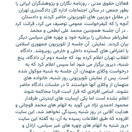
فعالان حقوق مدنی ، روزنامه نگاران و پژوهشگران ايرانی را
بطور جمعی در سالن اجتماعات اداره کل دادگستری تهران
در مقابل دوربين های تلويزيونی حاضر کردند و دادستان
آنچه را که کيفرخواست عمومی توصيف می کرد، قرائت کرد
. در آن جلسه همچنين محمد علی ابطحی و محمد
زبان‌های دیگر
عطريانفر سخنانی را برعليه خود و چهره های سياسی ديگر
بيان کردند. نمايش ِ آن جلسه از تلويزيون جمهوری اسلامی
با اعتراض های گسترده داخلی و خارجی روبروشد. دادگاه
انقلاب تهران اعلام کرده بود که جلسه دوم آن دادگاه، پنج
شنبه، ديروز برگزار می شود اما سپس اعلام کرد که به
درخواست وکلای متهمان، آن جلسه به شنبه موکول شده
است. پس از نمايش تلويزيونی روز شنبه، خانواده های
متهمان از وکلای آنها خواستند تا در جلسات دادگاه حاضر
نشوند. اسامی افرادی که قرار است فردا محاکمه شوند
اعلام نشده است اما يکی ازسايت های اينترنتی طرفدار
محمود احمدی نژاد می گويد به اتهام های محمد قوچانی و
هدايت آقايی در روز شنبه رسيدگی نخواهد شد. اين سايت
افزوده که طبق اطلاعات رسيده به آن، به گفته اين سايت
«روز شنبه به اتهام های چهره های غير سياسی، اراذل و