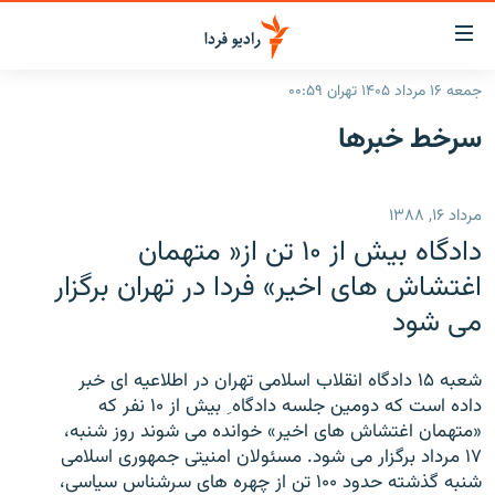
ینک‌های
ابلیت
سترسی
جمعه ۱۶ مرداد ۱۴۰۵ تهران ۰۰:۵۹
ازگشت
صفحه اصلی
سرخط‌ خبرها
ازگشت
ایران
ه
نوی
جهان
مرداد ۱۶, ۱۳۸۸
صلی
رادیو
فتن
دادگاه بيش از ۱۰ تن از« متهمان
ه
پادکست
انتخاب کنید و بشنوید
اغتشاش های اخير» فردا در تهران برگزار
فحه
می شود
چندرسانه‌ای
برنامه‌های رادیویی
ستجو
زنان فردا
فرکانس‌ها
گزارش‌های تصویری
شعبه ۱۵ دادگاه انقلاب اسلامی تهران در اطلاعيه ای خبر
گزارش‌های ویدئویی
داده است که دومين جلسه دادگاه ِ بيش از ۱۰ نفر که
English
«متهمان اغتشاش های اخير» خوانده می شوند روز شنبه،
۱۷ مرداد برگزار می شود. مسئولان امنيتی جمهوری اسلامی
به ما بپیوندید
شنبه گذشته حدود ۱۰۰ تن از چهره های سرشناس سياسی،