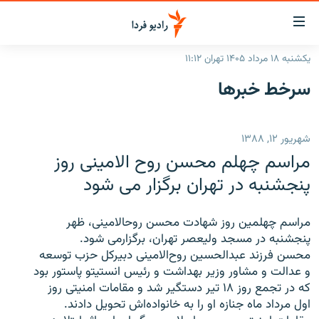
ینک‌های
ابلیت
سترسی
یکشنبه ۱۸ مرداد ۱۴۰۵ تهران ۱۱:۱۲
ازگشت
صفحه اصلی
سرخط‌ خبرها
ازگشت
ایران
ه
نوی
جهان
شهریور ۱۲, ۱۳۸۸
صلی
رادیو
فتن
مراسم چهلم محسن روح الامینی روز
ه
پادکست
انتخاب کنید و بشنوید
پنجشنبه در تهران برگزار می شود
فحه
چندرسانه‌ای
برنامه‌های رادیویی
ستجو
مراسم چهلمین روز شهادت محسن روح‏الامینی، ظهر
زنان فردا
فرکانس‌ها
گزارش‌های تصویری
پنج‏شنبه در مسجد ولیعصر تهران، برگزارمی شود.
محسن فرزند عبدالحسین روح‌الامينی دبیرکل حزب توسعه
گزارش‌های ویدئویی
English
و عدالت و مشاور وزیر بهداشت و رئیس انستيتو پاستور بود
که در تجمع روز ۱۸ تیر دستگیر شد و مقامات امنیتی روز
اول مرداد ماه جنازه او را به خانواده‌اش تحویل دادند.
به ما بپیوندید