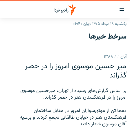
ینک‌های
ابلیت
سترسی
یکشنبه ۱۸ مرداد ۱۴۰۵ تهران ۰۶:۴۰
ازگشت
صفحه اصلی
سرخط‌ خبرها
ازگشت
ایران
ه
نوی
جهان
آبان ۱۳, ۱۳۸۸
صلی
رادیو
فتن
میر حسین موسوی امروز را در حصر
ه
پادکست
انتخاب کنید و بشنوید
گذراند
فحه
چندرسانه‌ای
برنامه‌های رادیویی
ستجو
بر اساس گزارش‌های رسيده از تهران، ميرحسين موسوی
زنان فردا
فرکانس‌ها
گزارش‌های تصویری
امروز را در فرهنگستان هنر در حصر گذراند.
گزارش‌های ویدئویی
English
ده‌ها تن از موتورسواران امروز در مقابل ساختمان
فرهنگستان هنر در خیابان طالقانی تجمع کردند و برعليه
آقای موسوی شعار دادند.
به ما بپیوندید