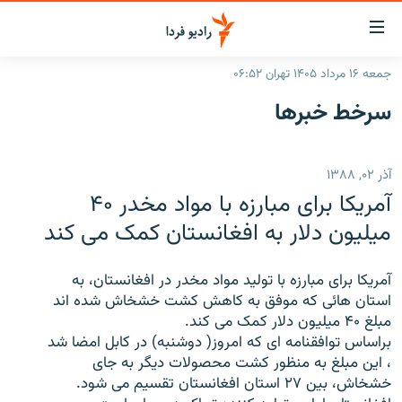
ینک‌های
ابلیت
سترسی
جمعه ۱۶ مرداد ۱۴۰۵ تهران ۰۶:۵۲
ازگشت
صفحه اصلی
سرخط‌ خبرها
ازگشت
ایران
ه
نوی
جهان
آذر ۰۲, ۱۳۸۸
صلی
رادیو
فتن
آمریکا برای مبارزه با مواد مخدر ۴۰
ه
پادکست
انتخاب کنید و بشنوید
میلیون دلار به افغانستان کمک می کند
فحه
چندرسانه‌ای
برنامه‌های رادیویی
ستجو
آمریکا برای مبارزه با تولید مواد مخدر در افغانستان، به
زنان فردا
فرکانس‌ها
گزارش‌های تصویری
استان هائی که موفق به کاهش کشت خشخاش شده اند
مبلغ ۴۰ میلیون دلار کمک می کند.
گزارش‌های ویدئویی
English
براساس توافقنامه ای که امروز( دوشنبه) در کابل امضا شد
، این مبلغ به منظور کشت محصولات دیگر به جای
خشخاش، بین ۲۷ استان افغانستان تقسیم می شود.
به ما بپیوندید