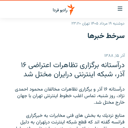
ینک‌های
ابلیت
سترسی
دوشنبه ۱۹ مرداد ۱۴۰۵ تهران ۲۳:۲۰
ازگشت
صفحه اصلی
سرخط‌ خبرها
ازگشت
ایران
ه
نوی
جهان
آذر ۱۵, ۱۳۸۸
صلی
رادیو
فتن
درآستانه برگزارى تظاهرات اعتراضى ۱۶
ه
پادکست
انتخاب کنید و بشنوید
آذر، شبكه اينترنتى درايران مختل شد
فحه
چندرسانه‌ای
برنامه‌های رادیویی
ستجو
درآستانه ۱۶ آذر و برگزارى تظاهرات مخالفان محمود احمدى
زنان فردا
فرکانس‌ها
گزارش‌های تصویری
نژاد، روز شنبه، تماس اغلب خطوط اينترنتى تهران با جهان
خارج مختل شد.
بشنوید
گزارش‌های ویدئویی
English
منابع نزديك به بخش هاى فنى مخابرات به خبرگزارى
فرانسه گفته اند كه قطع شبكه اينترنت درتهران به دليل
به ما بپیوندید