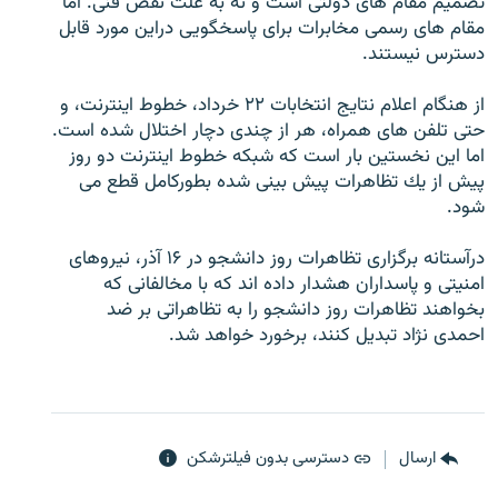
تصميم مقام هاى دولتى است و نه به علت نقص فنى. اما
مقام هاى رسمى مخابرات براى پاسخگويى دراين مورد قابل
دسترس نيستند.
از هنگام اعلام نتايج انتخابات ۲۲ خرداد، خطوط اينترنت، و
زبان‌های دیگر
حتى تلفن هاى همراه، هر از چندى دچار اختلال شده است.
اما اين نخستين بار است كه شبكه خطوط اينترنت دو روز
پيش از يك تظاهرات پيش بينى شده بطوركامل قطع مى
شود.
درآستانه برگزارى تظاهرات روز دانشجو در ۱۶ آذر، نيروهاى
امنيتى و پاسداران هشدار داده اند كه با مخالفانى كه
بخواهند تظاهرات روز دانشجو را به تظاهراتى بر ضد
احمدى نژاد تبديل كنند، برخورد خواهد شد.
ارسال
دسترسی بدون فیلترشکن