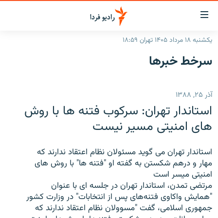
ینک‌های
ابلیت
سترسی
یکشنبه ۱۸ مرداد ۱۴۰۵ تهران ۱۸:۵۹
ازگشت
صفحه اصلی
سرخط‌ خبرها
ازگشت
ایران
ه
نوی
جهان
آذر ۲۵, ۱۳۸۸
صلی
رادیو
فتن
استاندار تهران: سرکوب فتنه ها با روش
ه
پادکست
انتخاب کنید و بشنوید
های امنیتی مسیر نیست
فحه
چندرسانه‌ای
برنامه‌های رادیویی
ستجو
استاندار تهران می گوید مسئولان نظام اعتقاد ندارند که
زنان فردا
فرکانس‌ها
گزارش‌های تصویری
مهار و درهم شکستن به گفته او "فتنه ها" با روش های
امنیتی میسر است
گزارش‌های ویدئویی
English
مرتضی تمدن، استاندار تهران در جلسه ای با عنوان
"همايش واكاوی فتنه‌های پس از انتخابات" در وزارت کشور
جمهوری اسلامی، گفت "مسوولان نظام اعتقاد ندارند كه
به ما بپیوندید