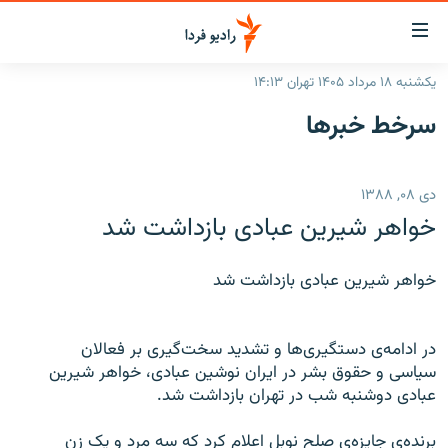
ینک‌های
ابلیت
سترسی
یکشنبه ۱۸ مرداد ۱۴۰۵ تهران ۱۴:۱۳
ازگشت
صفحه اصلی
سرخط‌ خبرها
ازگشت
ایران
ه
نوی
جهان
دی ۰۸, ۱۳۸۸
صلی
رادیو
فتن
خواهر شيرين عبادی بازداشت شد
ه
پادکست
انتخاب کنید و بشنوید
فحه
خواهر شيرين عبادی بازداشت شد
چندرسانه‌ای
برنامه‌های رادیویی
ستجو
زنان فردا
فرکانس‌ها
گزارش‌های تصویری
در ادامه‌ی دستگيری‌ها و تشديد سخت‌گيری بر فعالان
گزارش‌های ویدئویی
سياسی و حقوق بشر در ايران نوشين عبادی، خواهر شيرين
English
عبادی دوشنبه شب در تهران بازداشت شد.
به ما بپیوندید
برنده‌ی جايزه‌ی صلح نوبل اعلام کرد که سه مرد و يک زن