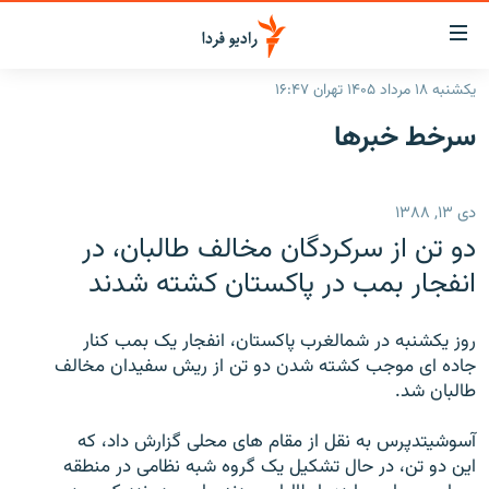
ینک‌های
ابلیت
سترسی
یکشنبه ۱۸ مرداد ۱۴۰۵ تهران ۱۶:۴۷
ازگشت
صفحه اصلی
سرخط‌ خبرها
ازگشت
ایران
ه
نوی
جهان
دی ۱۳, ۱۳۸۸
صلی
رادیو
فتن
دو تن از سرکردگان مخالف طالبان، در
ه
پادکست
انتخاب کنید و بشنوید
انفجار بمب در پاکستان کشته شدند
فحه
چندرسانه‌ای
برنامه‌های رادیویی
ستجو
روز یکشنبه در شمالغرب پاکستان، انفجار یک بمب کنار
زنان فردا
فرکانس‌ها
گزارش‌های تصویری
جاده ای موجب کشته شدن دو تن از ریش سفیدان مخالف
طالبان شد.
گزارش‌های ویدئویی
English
آسوشیتدپرس به نقل از مقام های محلی گزارش داد، که
این دو تن، در حال تشکیل یک گروه شبه نظامی در منطقه
به ما بپیوندید