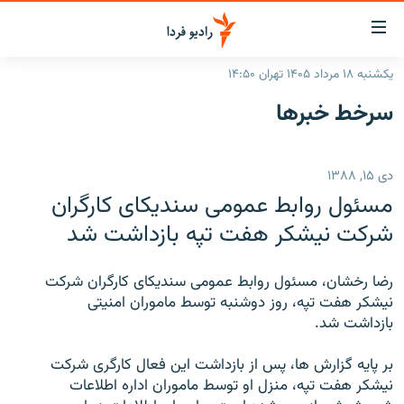
ینک‌های
ابلیت
سترسی
یکشنبه ۱۸ مرداد ۱۴۰۵ تهران ۱۴:۵۰
ازگشت
صفحه اصلی
سرخط‌ خبرها
ازگشت
ایران
ه
نوی
جهان
دی ۱۵, ۱۳۸۸
صلی
رادیو
فتن
مسئول روابط عمومی سنديکای کارگران
ه
پادکست
انتخاب کنید و بشنوید
شرکت نيشکر هفت تپه بازداشت شد
فحه
چندرسانه‌ای
برنامه‌های رادیویی
ستجو
رضا رخشان، مسئول روابط عمومی سنديکای کارگران شرکت
زنان فردا
فرکانس‌ها
گزارش‌های تصویری
نيشکر هفت تپه، روز دوشنبه توسط ماموران امنيتی
بازداشت شد.
گزارش‌های ویدئویی
English
بر پايه گزارش ها، پس از بازداشت اين فعال کارگری شرکت
نيشکر هفت تپه، منزل او توسط ماموران اداره اطلاعات
به ما بپیوندید