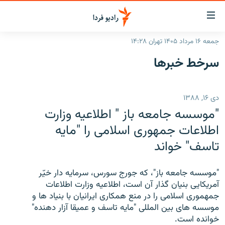
ینک‌های
ابلیت
سترسی
جمعه ۱۶ مرداد ۱۴۰۵ تهران ۱۴:۲۸
ازگشت
صفحه اصلی
سرخط‌ خبرها
ازگشت
ایران
ه
نوی
جهان
دی ۱۶, ۱۳۸۸
صلی
رادیو
فتن
"موسسه جامعه باز " اطلاعیه وزارت
ه
پادکست
انتخاب کنید و بشنوید
اطلاعات جمهوری اسلامی را "مایه
فحه
تاسف" خواند
چندرسانه‌ای
برنامه‌های رادیویی
ستجو
زنان فردا
فرکانس‌ها
گزارش‌های تصویری
"موسسه جامعه باز"، که جورج سورس، سرمایه دار خیّر
گزارش‌های ویدئویی
آمریکایی بنیان گذار آن است، اطلاعیه وزارت اطلاعات
English
جمهموری اسلامی را در منع همکاری ایرانیان با بنیاد ها و
موسسه های بین المللی "مایه تاسف و عمیقا آزار دهنده"
به ما بپیوندید
خوانده است.