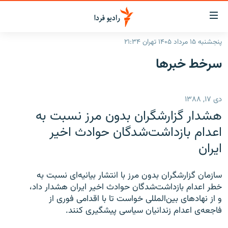
ینک‌های
ابلیت
سترسی
پنجشنبه ۱۵ مرداد ۱۴۰۵ تهران ۲۱:۳۴
ازگشت
صفحه اصلی
سرخط‌ خبرها
ازگشت
ایران
ه
نوی
جهان
دی ۱۷, ۱۳۸۸
صلی
رادیو
فتن
هشدار گزارشگران بدون مرز نسبت به
ه
پادکست
انتخاب کنید و بشنوید
اعدام بازداشت‌شدگان حوادث اخير
فحه
ايران
چندرسانه‌ای
برنامه‌های رادیویی
ستجو
زنان فردا
فرکانس‌ها
گزارش‌های تصویری
سازمان گزارشگران بدون مرز با انتشار بيانيه‌ای نسبت به
گزارش‌های ویدئویی
خطر اعدام بازداشت‌شدگان حوادث اخير ايران هشدار داد،
English
و از نهادهای بين‌المللی خواست تا با اقدامی فوری از
فاجعه‌ی اعدام زندانيان سياسی پيشگيری کنند.
به ما بپیوندید