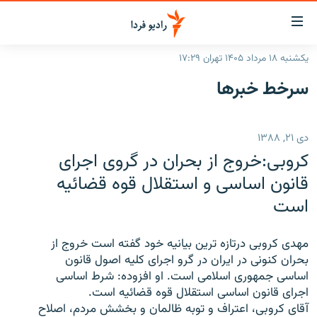
ینک‌های
ابلیت
سترسی
یکشنبه ۱۸ مرداد ۱۴۰۵ تهران ۱۷:۲۹
ازگشت
صفحه اصلی
سرخط‌ خبرها
ازگشت
ایران
ه
نوی
جهان
دی ۲۱, ۱۳۸۸
صلی
رادیو
فتن
کروبی:خروج از بحران در گروی اجرای
ه
پادکست
انتخاب کنید و بشنوید
قانون اساسی و استقلال قوه قضائیه
فحه
است
چندرسانه‌ای
برنامه‌های رادیویی
ستجو
زنان فردا
فرکانس‌ها
گزارش‌های تصویری
مهدی کروبی درتازه ترین بیانیه خود گفته است خروج از
گزارش‌های ویدئویی
بحران کنونی در ایران در گرو اجرای کلیه اصول قانون
English
اساسی جمهوری اسلامی است. او افزوده: شرط اساسی
اجرای قانون اساسی استقلال قوه قضائیه است.
به ما بپیوندید
آقای کروبی، اعتراف و توبه ظالمان و بخشش مردم، اصلاح