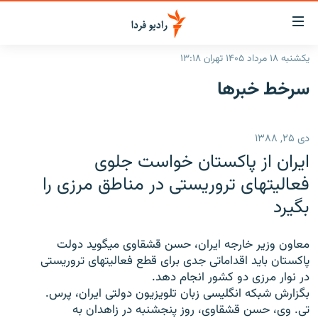
ینک‌های
ابلیت
سترسی
یکشنبه ۱۸ مرداد ۱۴۰۵ تهران ۱۳:۱۸
ازگشت
صفحه اصلی
سرخط‌ خبرها
ازگشت
ایران
ه
نوی
جهان
دی ۲۵, ۱۳۸۸
صلی
رادیو
فتن
ایران از پاکستان خواست جلوی
ه
پادکست
انتخاب کنید و بشنوید
فعالیتهای تروریستی در مناطق مرزی را
فحه
بگیرد
چندرسانه‌ای
برنامه‌های رادیویی
ستجو
زنان فردا
فرکانس‌ها
گزارش‌های تصویری
معاون وزیر خارجه ایران، حسن قشقاوی میگوید دولت
گزارش‌های ویدئویی
پاکستان باید اقداماتی جدی برای قطع فعالیتهای تروریستی
English
در نوار مرزی دو کشور انجام دهد.
بگزارش شبکه انگلیسی زبان تلویزیون دولتی ایران، پرس.
به ما بپیوندید
تی. وی، حسن قشقاوی، روز پنجشنبه در زاهدان به