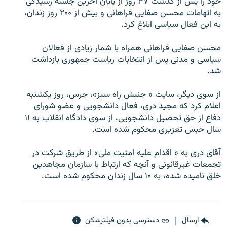
خود را پس از گذشت ۳۷ روز از پايان آخرين جلسه رسيدگی
به اتهامات محسن صفايی فراهانی و بيش از ۲۰۰ روز زندان،
به اين فعال سياسی ابلاغ کرد.
محسن صفايی فراهانی همراه با شمار زيادی از فعالان
زبان‌های دیگر
سياسی و مدنی پس از انتخابات رياست جمهوری بازداشت
شد.
از سوی ديگر، سايت « جنبش راه سبز»، جرس، روز يکشنبه
اعلام کرد که مجيد دری، فعال دانشجويی و عضو شورای
دفاع از حق تحصيل دانشجويی، از سوی دادگاه انقلاب به ۱۱
سال حبس تعزيری محکوم شده است.
آقای دری به « اقدام عليه امنيت ملی» از طريق شرکت در
تجمعات غيرقانونی و آنچه که ارتباط با سازمان مجاهدين
خلق ناميده شده، به ۱۰ سال زندان محکوم شده است.
ارسال
دسترسی بدون فیلترشکن