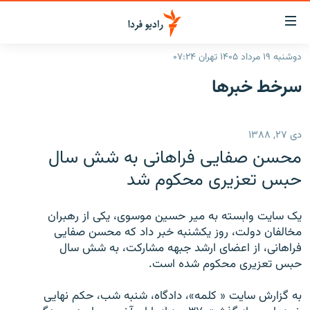
ینک‌های
ابلیت
سترسی
دوشنبه ۱۹ مرداد ۱۴۰۵ تهران ۰۷:۲۴
ازگشت
صفحه اصلی
سرخط‌ خبرها
ازگشت
ایران
ه
نوی
جهان
دی ۲۷, ۱۳۸۸
صلی
رادیو
فتن
محسن صفايی فراهانی به شش سال
ه
پادکست
انتخاب کنید و بشنوید
حبس تعزيری محکوم شد
فحه
چندرسانه‌ای
برنامه‌های رادیویی
ستجو
يک سايت وابسته به مير حسين موسوی، يکی از رهبران
زنان فردا
فرکانس‌ها
گزارش‌های تصویری
مخالفان دولت، روز يکشنبه خبر داد که محسن صفايی
فراهانی، از اعضای ارشد جبهه مشارکت، به شش سال
گزارش‌های ویدئویی
English
حبس تعزيری محکوم شده است.
به گزارش سايت « کلمه»، دادگاه، شنبه شب، حکم نهايی
به ما بپیوندید