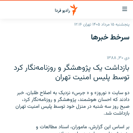
ینک‌های
ابلیت
سترسی
پنجشنبه ۱۵ مرداد ۱۴۰۵ تهران ۱۲:۱۶
ازگشت
صفحه اصلی
سرخط‌ خبرها
ازگشت
ایران
ه
نوی
جهان
دی ۳۰, ۱۳۸۸
صلی
رادیو
فتن
بازداشت یک پژوهشگر و روزنامه‌نگار کرد
ه
پادکست
انتخاب کنید و بشنوید
توسط پليس امنيت تهران
فحه
چندرسانه‌ای
برنامه‌های رادیویی
ستجو
دو سايت « نوروز» و « جرس» نزديک به اصلاح طلبان، خبر
زنان فردا
فرکانس‌ها
گزارش‌های تصویری
دادند که احسان هوشمند، پژوهشگر و روزنامه‌نگار کرد،
صبح روز سه شنبه در منزل خود توسط پليس امنيت تهران
گزارش‌های ویدئویی
English
بازداشت شد.
بر اساس اين گزارش، ماموران، اسناد مطالعات و
به ما بپیوندید