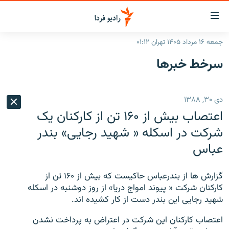
ینک‌های
ابلیت
سترسی
جمعه ۱۶ مرداد ۱۴۰۵ تهران ۰۱:۱۲
ازگشت
صفحه اصلی
سرخط‌ خبرها
ازگشت
ایران
ه
نوی
جهان
دی ۳۰, ۱۳۸۸
صلی
رادیو
فتن
اعتصاب بيش از ۱۶۰ تن از کارکنان يک
ه
پادکست
انتخاب کنید و بشنوید
شرکت در اسکله « شهيد رجايی» بندر
فحه
عباس
چندرسانه‌ای
برنامه‌های رادیویی
ستجو
زنان فردا
فرکانس‌ها
گزارش‌های تصویری
گزارش ها از بندرعباس حاکيست که بيش از ۱۶۰ تن از
گزارش‌های ویدئویی
کارکنان شرکت « پيوند امواج دريا» از روز دوشنبه در اسکله
English
شهيد رجايی اين بندر دست از کار کشيده اند.
به ما بپیوندید
اعتصاب کارکنان اين شرکت در اعتراض به پرداخت نشدن