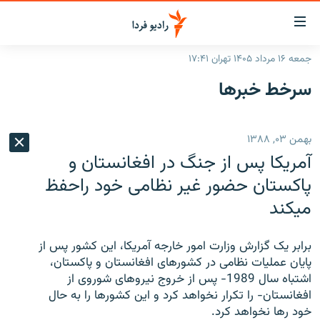
ینک‌های
ابلیت
سترسی
جمعه ۱۶ مرداد ۱۴۰۵ تهران ۱۷:۴۱
ازگشت
صفحه اصلی
سرخط‌ خبرها
ازگشت
ایران
ه
نوی
جهان
بهمن ۰۳, ۱۳۸۸
صلی
رادیو
فتن
آمریکا پس از جنگ در افغانستان و
ه
پادکست
انتخاب کنید و بشنوید
پاکستان حضور غیر نظامی خود راحفظ
فحه
میکند
چندرسانه‌ای
برنامه‌های رادیویی
ستجو
زنان فردا
فرکانس‌ها
گزارش‌های تصویری
برابر یک گزارش وزارت امور خارجه آمریکا، این کشور پس از
گزارش‌های ویدئویی
پایان عملیات نظامی در کشورهای افغانستان و پاکستان،
English
اشتباه سال 1989- پس از خروج نیروهای شوروی از
افغانستان- را تکرار نخواهد کرد و این کشورها را به حال
به ما بپیوندید
خود رها نخواهد کرد.