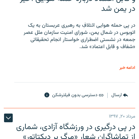
در یمن شد
در پی حمله هوایی ائتلافِ به رهبری عربستان به یک
اتوبوس در شمال یمن، شورای امنیت سازمان ملل عصر
جمعه در نشستی اضطراری خواستار انجام تحقیقاتی
«شفاف و قابل اعتماد» شد.
ادامه خبر
ارسال
دسترسی بدون فیلترشکن
مرداد ۲۰, ۱۳۹۷
در پی درگیری در ورزشگاه آزادی، شماری
از تماشاگران شعار «مرگ بر دیکتاتور»