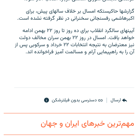
گزارشها حاكيستكه امسال بر خلاف سالهاى پيش، براى
اكبرهاشمى رفسنجانى سخنرانى در نظر گرفته نشده است.
آيينهاى سالگرد انقلاب براى ده روز تا روز ۲۲ بهمن ادامه
زبان‌های دیگر
خواهد يافت. امسال در روز ۲۲ بهمن سران مخالف دولت
نيز معترضان به نتيجه انتخابات ۲۲ خرداد و سركوبى پس از
آن را به راهپيمايى آرام و مسالمت آميز فراخوانده اند.
ارسال
دسترسی بدون فیلترشکن
مهم‌ترین خبرهای ایران و جهان