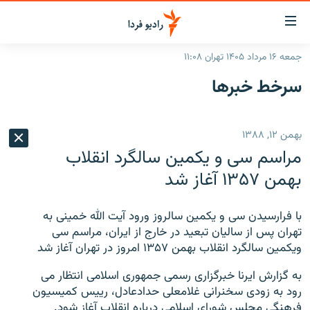
ینک‌های
ابلیت
سترسی
جمعه ۱۶ مرداد ۱۴۰۵ تهران ۱۱:۰۸
ازگشت
صفحه اصلی
سرخط‌ خبرها
ازگشت
ایران
ه
نوی
جهان
بهمن ۱۲, ۱۳۸۸
صلی
رادیو
فتن
مراسم سى و يكمين سالگرد انقلاب
ه
پادکست
انتخاب کنید و بشنوید
بهمن ۱۳۵۷ آغاز شد
فحه
چندرسانه‌ای
برنامه‌های رادیویی
ستجو
با فرارسيدن سى و يكمين سالروز ورود آيت الله خمينى به
زنان فردا
فرکانس‌ها
گزارش‌های تصویری
تهران پس از ساليان تبعيد در خارج از ايران، مراسم سى
‌ويكمين سالگرد انقلاب بهمن ۱۳۵۷ امروز در تهران آغاز شد
گزارش‌های ویدئویی
English
به گزارش ايرنا خبرگزارى رسمى جمهورى اسلامى انتظار مى
رود به زودى سخنرانى غلامعلى حدادعادل، رييس كميسيون
به ما بپیوندید
فرهنگى مجلس شوراى اسلامى درباره انقلاب آغاز شود.