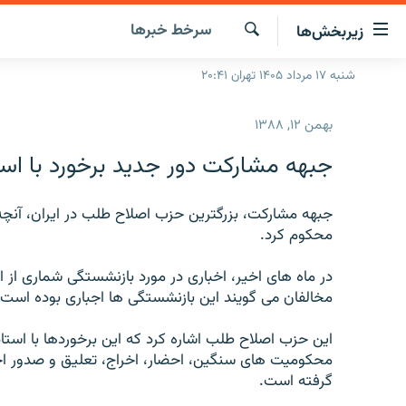
ینک‌های
سرخط‌ خبرها
زیربخش‌ها
ابلیت
سترسی
جستجو
شنبه ۱۷ مرداد ۱۴۰۵ تهران ۲۰:۴۱
صفحه اصلی
ازگشت
ایران
ازگشت
بهمن ۱۲, ۱۳۸۸
ه
جهان
نوی
جبهه مشارکت دور جديد برخورد با است
صلی
رادیو
فتن
پادکست
جبهه مشارکت، بزرگترين حزب اصلاح طلب در ايران، آنچه ر
انتخاب کنید و بشنوید
ه
محکوم کرد.
فحه
چندرسانه‌ای
برنامه‌های رادیویی
ستجو
در ماه های اخير، اخباری در مورد بازنشستگی شماری از ا
زنان فردا
فرکانس‌ها
گزارش‌های تصویری
مخالفان می گويند اين بازنشستگی ها اجباری بوده است.
گزارش‌های ویدئویی
اين حزب اصلاح طلب اشاره کرد که اين برخوردها با استا
محکوميت های سنگين، احضار، اخراج، تعليق و صدور احک
گرفته است.