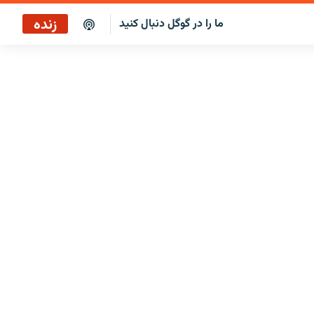
زنده
ما را در گوگل دنبال کنید
پخش آنلاین
پخش رادیویی
پخش آنلاین
پخش ماهواره‌ای