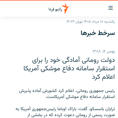
ینک‌های
ابلیت
سترسی
یکشنبه ۱۸ مرداد ۱۴۰۵ تهران ۱۳:۲۲
ازگشت
صفحه اصلی
سرخط‌ خبرها
ازگشت
ایران
ه
نوی
جهان
بهمن ۱۶, ۱۳۸۸
صلی
رادیو
فتن
دولت رومانی آمادگی خود را برای
ه
پادکست
انتخاب کنید و بشنوید
استقرار سامانه دفاع موشکی آمریکا
فحه
اعلام کرد
چندرسانه‌ای
برنامه‌های رادیویی
ستجو
زنان فردا
فرکانس‌ها
گزارش‌های تصویری
رئیس جمهوری رومانی، اعلام کرد کشورش آماده پذیرش
گزارش‌های ویدئویی
استقرار سامانه دفاع موشکی آمریکاست.
English
ترایان باسسکو، گفت: باراک اوباما رئیس‌جمهوری آمریکا به
به ما بپیوندید
صورت رسمی از رومانی دعوت کرده که در بخشی از