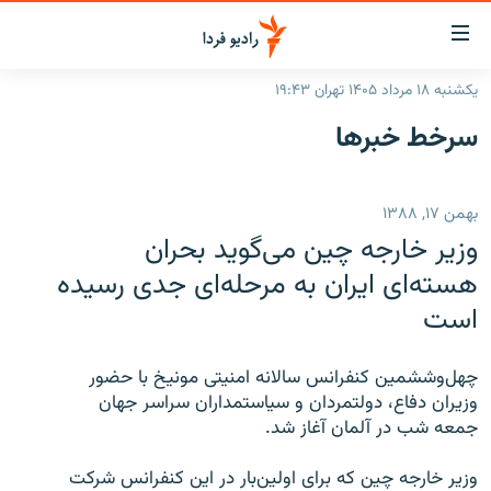
ینک‌های
ابلیت
سترسی
یکشنبه ۱۸ مرداد ۱۴۰۵ تهران ۱۹:۴۳
ازگشت
صفحه اصلی
سرخط‌ خبرها
ازگشت
ایران
ه
نوی
جهان
بهمن ۱۷, ۱۳۸۸
صلی
رادیو
فتن
وزیر خارجه چین می‌گوید بحران
ه
پادکست
انتخاب کنید و بشنوید
هسته‌ای ایران به مرحله‌ای جدی رسیده
فحه
است
چندرسانه‌ای
برنامه‌های رادیویی
ستجو
زنان فردا
فرکانس‌ها
گزارش‌های تصویری
چهل‌وششمین کنفرانس سالانه امنیتی مونیخ با حضور
گزارش‌های ویدئویی
وزیران دفاع، دولتمردان و سیاستمداران سراسر جهان
English
جمعه شب در آلمان آغاز شد.
به ما بپیوندید
وزیر خارجه چین که برای اولین‌بار در این کنفرانس شرکت