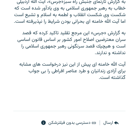
به گزارش تارنماى جنبش راه سبز«جرس»، آيت الله اردبيلى
خطاب به رهبر جمهورى اسلامى به وى يادآور شده است كه
شكست وى شكست انقلاب و لطمه به اسلام و تشيع است
اما آيت الله خامنه اى بحرانى بودن شرايط را نپذيرفته است.
به گزارش «جرس» اين مرجع تقليد تاكيد كرده كه قصد
زبان‌های دیگر
سران معترضين اصلاح امور كشور بر اساس قانون اساسى
است و هيچيك قصد سرنگونى رهبر جمهورى اسلامى را
نداشته و ندارند.
آيت الله خامنه اى پيش از اين نيز درخواست هاى مشابه
براى آزادى زندانيان و طرد عناصر افراطى را بى جواب
گذاشته است.
ارسال
دسترسی بدون فیلترشکن