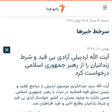
ینک‌های
ابلیت
سترسی
جمعه ۱۶ مرداد ۱۴۰۵ تهران ۰۳:۱۱
ازگشت
صفحه اصلی
سرخط‌ خبرها
ازگشت
ایران
ه
نوی
جهان
بهمن ۲۰, ۱۳۸۸
صلی
رادیو
فتن
آيت الله اردبيلى آزادى بى قيد و شرط
ه
پادکست
انتخاب کنید و بشنوید
زندانيان را از رهبر جمهورى اسلامى
فحه
درخواست كرد
چندرسانه‌ای
برنامه‌های رادیویی
ستجو
زنان فردا
فرکانس‌ها
گزارش‌های تصویری
آيت الله سيد عبدالكريم موسوى اردبيلى از مراجع تقليد و
گزارش‌های ویدئویی
رئيس سابق قوه قضائيه در ديدار با رهبر جمهورى اسلامى
English
ضمن اشاره به وجود بحران در كشور خواستار آزدى بى قيد
و شرط زندانيان وقايع اخير و طرد افراطيان شد.
به ما بپیوندید