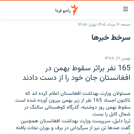
ینک‌های
ابلیت
سترسی
جمعه ۱۶ مرداد ۱۴۰۵ تهران ۱۴:۵۸
ازگشت
صفحه اصلی
سرخط‌ خبرها
ازگشت
ایران
ه
نوی
جهان
بهمن ۲۱, ۱۳۸۸
صلی
رادیو
فتن
165 نفر براثر سقوط بهمن در
ه
پادکست
انتخاب کنید و بشنوید
افغانستان جان خود را از دست دادند
فحه
چندرسانه‌ای
برنامه‌های رادیویی
ستجو
مسئولان وزارت بهداشت افغانستان اعلام کرده اند که
زنان فردا
فرکانس‌ها
گزارش‌های تصویری
تاکنون اجساد 165 نفر از زیر بهمن بیرون آورده شده است.
سقوط بهمن روز دوشنبه، گذرگاه کوهستانی سالنگ در
گزارش‌های ویدئویی
English
شمال کابل را بست.
ثریا دلیل، سرپرست وزارت بهداشت افغانستان همچنین
گفت صدها تن نیز از سرگردانی در برف و بوران نجات یافته
به ما بپیوندید