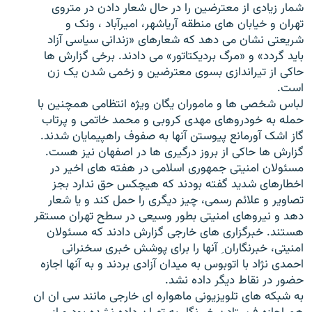
شمار زیادی از معترضین را در حال شعار دادن در متروی
تهران و خیابان های منطقه آریاشهر، امیرآباد ، ونک و
شریعتی نشان می دهد که شعارهای «زندانی سیاسی آزاد
باید گردد» و «مرگ بردیکتاتور» می دادند. برخی گزارش ها
حاکی از تیراندازی بسوی معترضین و زخمی شدن یک زن
زبان‌های دیگر
است.
لباس شخصی ها و ماموران یگان ویژه انتظامی همچنین با
حمله به خودروهای مهدی کروبی و محمد خاتمی و پرتاب
گاز اشک آورمانع پیوستن آنها به صفوف راهپیمایان شدند.
گزارش ها حاکی از بروز درگیری ها در اصفهان نیز هست.
مسئولان امنیتی جمهوری اسلامی در هفته های اخیر در
اخطارهای شدید گفته بودند که هیچکس حق ندارد بجز
تصاویر و علائم رسمی، چیز دیگری را حمل کند و یا شعار
دهد و نیروهای امنیتی بطور وسیعی در سطح تهران مستقر
هستند. خبرگزاری های خارجی گزارش دادند که مسئولان
امنیتی، خبرنگاران ِ آنها را برای پوشش خبری سخنرانی
احمدی نژاد با اتوبوس به میدان آزادی بردند و به آنها اجازه
حضور در نقاط دیگر داده نشد.
به شبکه های تلویزیونی ماهواره ای خارجی مانند سی ان ان