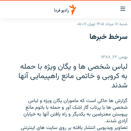
ینک‌های
ابلیت
سترسی
شنبه ۱۷ مرداد ۱۴۰۵ تهران ۰۵:۰۷
ازگشت
صفحه اصلی
سرخط‌ خبرها
ازگشت
ایران
ه
نوی
جهان
بهمن ۲۲, ۱۳۸۸
صلی
رادیو
فتن
لباس شخصی ها و یگان ویژه با حمله
ه
پادکست
انتخاب کنید و بشنوید
به کروبی و خاتمی مانع راهپیمایی آنها
فحه
شدند
چندرسانه‌ای
برنامه‌های رادیویی
ستجو
زنان فردا
فرکانس‌ها
گزارش‌های تصویری
گزارش ها حاکی است که ماموران یگان ویژه و لباس
گزارش‌های ویدئویی
شخصی ها با پرتاب گاز اشک آور و حمله با باتوم مانع
English
پیوستن معترضین به یکدیگر و راه یافتن آنها به خیابان
آزادی شدند.
به ما بپیوندید
تصاویر ویدیویی انتشار یافته بر روی سایت های اینترنتی