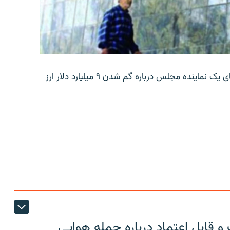
بانک مرکزی ایران روز جمعه با انتشار اطلاعیه‌ای، گفته‌های یک نماینده مجلس درباره گم شدن ۹ میلیارد دلار ارز
 قابل اعتماد درباره حمله هوایی