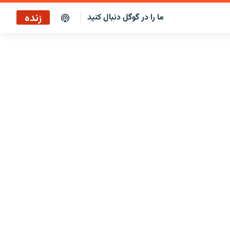
زنده
ما را در گوگل دنبال کنید
پخش آنلاین
پخش رادیویی
پخش آنلاین
پخش ماهواره‌ای