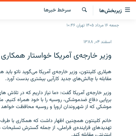
ینک‌های
سرخط‌ خبرها
زیربخش‌ها
ابلیت
سترسی
جستجو
جمعه ۱۶ مرداد ۱۴۰۵ تهران ۱۰:۴۶
صفحه اصلی
ازگشت
ایران
ازگشت
اسفند ۰۴, ۱۳۸۸
ه
جهان
نوی
وزير خارجه‌ی آمريکا خواستار همکاری ا
صلی
رادیو
فتن
پادکست
هيلاری کلينتون، وزير خارجه‌ی آمريکا می‌گويد ناتو بايد ه
انتخاب کنید و بشنوید
ه
مقابله با چالش‌های جديد کارآيی بيشتری بدست آورد.
فحه
چندرسانه‌ای
برنامه‌های رادیویی
ستجو
وزير خارجه‌ی آمريکا گفت: «ما نياز داريم که در تلاش 
زنان فردا
فرکانس‌ها
گزارش‌های تصویری
برپايی دفاع ضدموشکی، روسيه را با خود همراه کنيم. م
گزارش‌های ویدئویی
موشکی که از شهروندان اروپا و روسيه محافظت خواهد کرد
خانم کلينتون همچنين اظهار داشت که همکاری با طرف‌ها
تهديدهای فزاينده‌ی فراملی، از جمله گسترش تسليحات ه
اينترنتی، مقابله کند.