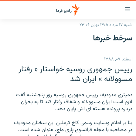
ینک‌های
ابلیت
سترسی
شنبه ۱۷ مرداد ۱۴۰۵ تهران ۲۳:۰۶
ازگشت
صفحه اصلی
سرخط‌ خبرها
ازگشت
ایران
ه
نوی
جهان
اسفند ۰۷, ۱۳۸۸
صلی
رادیو
فتن
رییس جمهوری روسیه خواستار « رفتار
ه
پادکست
انتخاب کنید و بشنوید
مسوولانه » ایران شد
فحه
چندرسانه‌ای
برنامه‌های رادیویی
ستجو
دمیتری مدودیف رییس جمهوری روسیه روز پنجشنبه گفت
زنان فردا
فرکانس‌ها
گزارش‌های تصویری
لازم است ایران مسوولانه و شفاف رفتار کند تا به بحران
درباره پرونده هسته ای اش پایان دهد.
گزارش‌های ویدئویی
English
بنا بر اعلام وبسایت رسمی کاخ کرملین این سخنان مدودیف
در مصاحبه با مجله فرانسوی پاری ماچ، عنوان شده است.
به ما بپیوندید