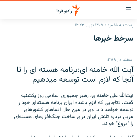
ینک‌های
ابلیت
سترسی
پنجشنبه ۱۵ مرداد ۱۴۰۵ تهران ۱۲:۲۳
ازگشت
صفحه اصلی
سرخط‌ خبرها
ازگشت
ایران
ه
نوی
جهان
اسفند ۱۰, ۱۳۸۸
صلی
رادیو
فتن
آیت الله خامنه ای:برنامه هسته ای را تا
ه
پادکست
انتخاب کنید و بشنوید
آنجا که لازم است توسعه میدهیم
فحه
چندرسانه‌ای
برنامه‌های رادیویی
ستجو
آیت‌الله علی خامنه‌ای، رهبر جمهوری اسلامی روز یکشنبه
زنان فردا
فرکانس‌ها
گزارش‌های تصویری
گفت، «تاجایی که لازم باشد» ایران برنامه هسته‌ای خود را
توسعه خواهد داد. وی در عین حال ادعاهای کشورهای
گزارش‌های ویدئویی
English
غربی درباره تلاش ایران برای ساخت جنگ‌افزارهای هسته‌ای
را "دروغ" خواند.
به ما بپیوندید